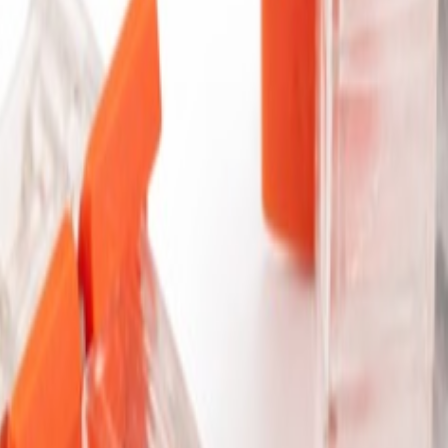
nics, Osram, ince ve epoksili kasalar
düller