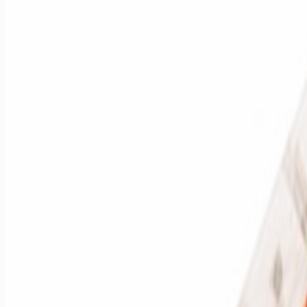
LED Trafo / Adaptör
İç ve dış mekan LED adaptör ve trafolar — Meanwell, Inventro
İncele
Point LED
Tabela yüzü ve kutu harf için nokta LED ve pixel point LED mo
İncele