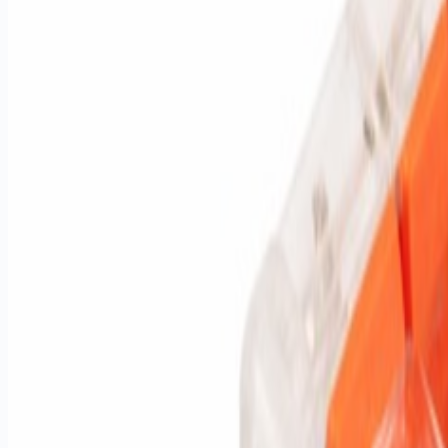
Kesit Aydınlatma LED
Kanal harf ve profil kesitinden aydınlatma için tekli/üçlü LED
İncele