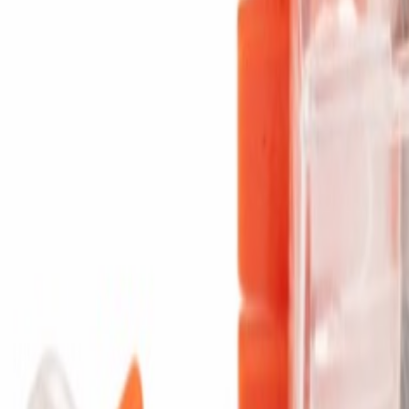
seriler + bağlantı/uygulama aparatları