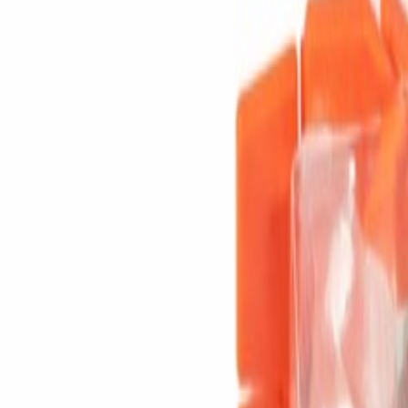
ECO seriler, metre satış
 RGB ve Pixel seçenekleri