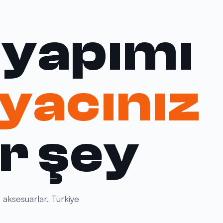
 yapımı
iyacınız
r şey
 aksesuarlar. Türkiye